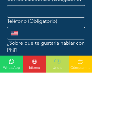
Teléfono
(Obligatorio)
¿Sobre qué te gustaría hablar con
Phil?
WhatsApp
Idioma
Únete
Cómprame un latte
Entregar
Llama a Phil