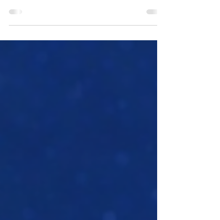
Hola a todos, y bienvenidos a La Gran
Conversación. Cada año, las organizaciones
humanitarias intentan responder una pregunta
difícil: ¿Dónde corren las personas mayor riesgo
de sufrir durante el próximo año? La Lista de
Vigilancia de Emergencias 2026 del Comité
Internacional de Rescate identifica los países que,
según considera, enfrentan el mayor riesgo de
que sus crisis humanitarias empeoren. Pero más
allá de clasificar naciones, el informe cuenta una
historia más amplia.