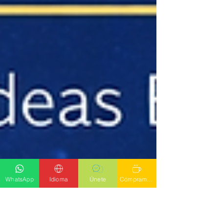
WhatsApp
Idioma
Únete
Cómprame un latte