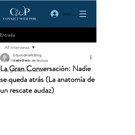
Iniciar sesión
Entrada
All Interviews
b3yondmark3ting
All Interviews
6 abr
2 min de lectura
La Gran Conversación: Nadie
La gran conversación
se queda atrás (La anatomía de
Podcast
un rescate audaz)