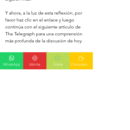
Y ahora, a la luz de esta reflexión, por 
favor haz clic en el enlace y luego 
continúa con el siguiente artículo de 
The Telegraph para una comprensión 
más profunda de la discusión de hoy.
Cómo EE. UU. ejecutó una “misión de 
rescate milagrosa” detrás de las líneas 
WhatsApp
Idioma
Únete
Cómprame un latte
enemigas
La gran conversación
Ver todo
Entradas recientes